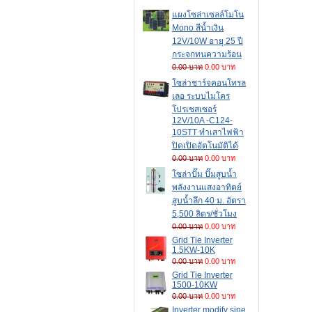
แผงโซล่าเซลล์โมโน
Mono สีน้ำเงิน
12V/10W อายุ 25 ปี
กระจกทนความร้อน
0.00 บาท
0.00 บาท
โซล่าชาร์จคอนโทรล
เลอ ระบบไมโคร
โปรเซสเซอร์
12V/10A -C124-
10STT ทำเสาไฟฟ้า
ปิดเปิดอัตโนมัติได้
0.00 บาท
0.00 บาท
โซล่าปั๊ม ปั๊มสูบน้ำ
พลังงานแสงอาทิตย์
สูบน้ำลึก 40 ม. อัตรา
5,500 ลิตร/ชั่วโมง
0.00 บาท
0.00 บาท
Grid Tie Inverter
1.5KW-10K
0.00 บาท
0.00 บาท
Grid Tie Inverter
1500-10KW
0.00 บาท
0.00 บาท
Inverter modify sine