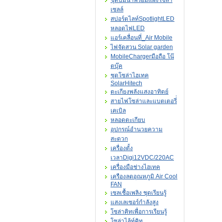
ชุดปั๊มน้ำพร้อมแผงโซล่า
เซลล์
สปอร์ตไลท์SpotlightLED
หลอดไฟLED
แอร์เคลื่อนที่_Air Mobile
ไฟจัดสวน Solar garden
MobileChargerมือถือ โน๊
ตบุ๊ค
ชุดโซล่าไฮเทค
SolarHitech
ตะเกียงพลังแสงอาทิตย์
สายไฟโซล่าและแบตเตอรี่่
เคเบิล
หลอดตะเกียบ
อุปกรณ์อำนวยความ
สะดวก
เครื่องตั้ง
เวลาDigi12VDC/220AC
เครื่องมือช่างไฮเทค
เครืองลดอุณหภูมิ Air Cool
FAN
เซลเชื้อเพลิง ชุดเรียนรู้
แสงเลเซอร์กำลังสูง
โซล่าคิทเพื่อการเรียนรู้
โซล่าไล้ท์คิท