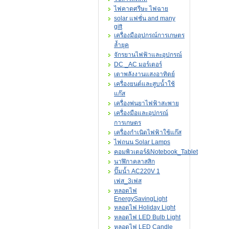
ไฟคาดศรีษะ ไฟฉาย
solar แฟชั่น and many
gift
เครื่องมืออุปกรณ์การเกษตร
ล้ำยุค
จักรยานไฟฟ้าและอุปกรณ์
DC _AC มอร์เตอร์
เตาพลังงานแสงอาทิตย์
เครื่องยนต์และสูบน้ำใช้
แก๊ส
เครื่องพ่นยาไฟฟ้าสะพาย
เครื่องมือและอุปกรณ์
การเกษตร
เครื่องกำเนิดไฟฟ้าใช้แก๊ส
ไฟถนน Solar Lamps
คอมพิวเตอร์&Notebook_Tablet
นาฬิกาคลาสสิก
ปั๊มน้ำ AC220V 1
เฟส_3เฟส
หลอดไฟ
EnergySavingLight
หลอดไฟ Holiday Light
หลอดไฟ LED Bulb Light
หลอดไฟ LED Candle