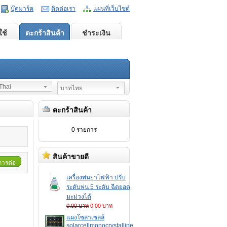
บุ๊คมาร์ค
ติดต่อเรา
แผนที่เว็บไซต์
ใช้
ตะกร้าสินค้า
ชำระเงิน
hai
บาทไทย
ตะกร้าสินค้า
0 รายการ
สินค้าขายดี
ารต่อ
เครื่องพ่นยาไฟฟ้า ปรับ
ระดับพ่น 5 ระดับ ฉีดยอด
มะม่วงได้
0.00 บาท
0.00 บาท
แผงโซล่าเซลล์
solarcellmonocrystalline