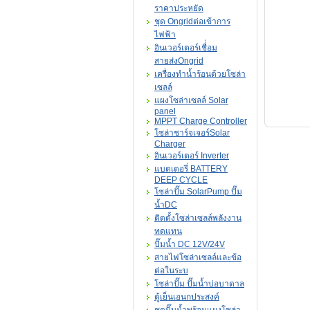
ราคาประหยัด
ชุด Ongridต่อเข้าการ
ไฟฟ้า
อินเวอร์เตอร์เชื่่อม
สายส่งOngrid
เครื่องทำน้ำร้อนด้วยโซล่า
เซลล์
แผงโซล่าเซลล์ Solar
panel
MPPT Charge Controller
โซล่าชาร์จเจอร์Solar
Charger
อินเวอร์เตอร์ Inverter
แบตเตอรี่ BATTERY
DEEP CYCLE
โซล่าปั๊ม SolarPump ปั๊ม
น้ำDC
ติดตั้งโซล่าเซลล์พลังงาน
ทดแทน
ปั๊มน้ำ DC 12V/24V
สายไฟโซล่าเซลล์และข้อ
ต่อในระบ
โซล่าปั๊ม ปั๊มน้ำบ่อบาดาล
ตู้เย็นเอนกประสงค์