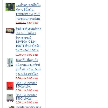
แผงโซล่าเซลล์โมโน
Mono สีน้ำเงิน
12V/10W อายุ 25 ปี
กระจกทนความร้อน
0.00 บาท
0.00 บาท
โซล่าชาร์จคอนโทรล
เลอ ระบบไมโคร
โปรเซสเซอร์
12V/10A -C124-
10STT ทำเสาไฟฟ้า
ปิดเปิดอัตโนมัติได้
0.00 บาท
0.00 บาท
โซล่าปั๊ม ปั๊มสูบน้ำ
พลังงานแสงอาทิตย์
สูบน้ำลึก 40 ม. อัตรา
5,500 ลิตร/ชั่วโมง
0.00 บาท
0.00 บาท
Grid Tie Inverter
1.5KW-10K
0.00 บาท
0.00 บาท
Grid Tie Inverter
1500-10KW
0.00 บาท
0.00 บาท
Inverter modify sine