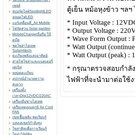
ชุดปั๊มน้ำพร้อมแผงโซล่า
เซลล์
ตู้เย็น หม้อหุงข้าว ฯลฯ
สปอร์ตไลท์SpotlightLED
หลอดไฟLED
* Input Voltage : 12VD
แอร์เคลื่อนที่_Air Mobile
ไฟจัดสวน Solar garden
* Output Voltage : 22
MobileChargerมือถือ โน๊
* Wave Form Output : 
ตบุ๊ค
* Watt Output (continu
ชุดโซล่าไฮเทค
SolarHitech
* Watt Output (peak) :
ตะเกียงพลังแสงอาทิตย์
สายไฟโซล่าและแบตเตอรี่่
* กรุณาตรวจสอบกำลัง
เคเบิล
หลอดตะเกียบ
ไฟฟ้าที่จะนำมาต่อใช้
อุปกรณ์อำนวยความ
สะดวก
เครื่องตั้ง
เวลาDigi12VDC/220AC
เครื่องมือช่างไฮเทค
เครืองลดอุณหภูมิ Air Cool
FAN
เซลเชื้อเพลิง ชุดเรียนรู้
แสงเลเซอร์กำลังสูง
โซล่าคิทเพื่อการเรียนรู้
โซล่าไล้ท์คิท