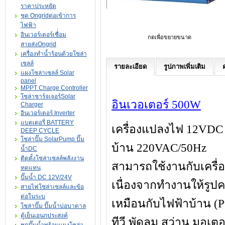
ราคาประหยัด
ชุด Ongridต่อเข้าการ
ไฟฟ้า
อินเวอร์เตอร์เชื่่อม
กดเพื่อขยายขนาด
สายส่งOngrid
เครื่องทำน้ำร้อนด้วยโซล่า
เซลล์
รายละเอียด
รูปภาพเพิ่มเติม
แผงโซล่าเซลล์ Solar
panel
MPPT Charge Controller
โซล่าชาร์จเจอร์Solar
อินเวอเตอร์ 500W
Charger
อินเวอร์เตอร์ Inverter
แบตเตอรี่ BATTERY
เครื่องแปลงไฟ 12VDC 
DEEP CYCLE
โซล่าปั๊ม SolarPump ปั๊ม
บ้าน 220VAC/50Hz
น้ำDC
ติดตั้งโซล่าเซลล์พลังงาน
สามารถใช้งานกับเครื่อ
ทดแทน
ปั๊มน้ำ DC 12V/24V
เนื่องจากทำงานให้รูปค
สายไฟโซล่าเซลล์และข้อ
ต่อในระบ
เหมือนกับไฟฟ้าบ้าน (P
โซล่าปั๊ม ปั๊มน้ำบ่อบาดาล
ตู้เย็นเอนกประสงค์
ทีวี พัดลม สว่าน มอเตอ