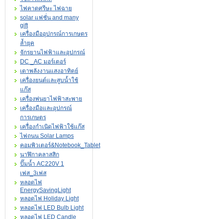
ไฟคาดศรีษะ ไฟฉาย
solar แฟชั่น and many
gift
เครื่องมืออุปกรณ์การเกษตร
ล้ำยุค
จักรยานไฟฟ้าและอุปกรณ์
DC _AC มอร์เตอร์
เตาพลังงานแสงอาทิตย์
เครื่องยนต์และสูบน้ำใช้
แก๊ส
เครื่องพ่นยาไฟฟ้าสะพาย
เครื่องมือและอุปกรณ์
การเกษตร
เครื่องกำเนิดไฟฟ้าใช้แก๊ส
ไฟถนน Solar Lamps
คอมพิวเตอร์&Notebook_Tablet
นาฬิกาคลาสสิก
ปั๊มน้ำ AC220V 1
เฟส_3เฟส
หลอดไฟ
EnergySavingLight
หลอดไฟ Holiday Light
หลอดไฟ LED Bulb Light
หลอดไฟ LED Candle