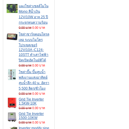
แผงโซล่าเซลล์โมโน
Mono สีน้ำเงิน
12V/10W อายุ 25 ปี
กระจกทนความร้อน
0.00 บาท
0.00 บาท
โซล่าชาร์จคอนโทรล
เลอ ระบบไมโคร
โปรเซสเซอร์
12V/10A -C124-
10STT ทำเสาไฟฟ้า
ปิดเปิดอัตโนมัติได้
0.00 บาท
0.00 บาท
โซล่าปั๊ม ปั๊มสูบน้ำ
พลังงานแสงอาทิตย์
สูบน้ำลึก 40 ม. อัตรา
5,500 ลิตร/ชั่วโมง
0.00 บาท
0.00 บาท
Grid Tie Inverter
1.5KW-10K
0.00 บาท
0.00 บาท
Grid Tie Inverter
1500-10KW
0.00 บาท
0.00 บาท
Inverter modify sine