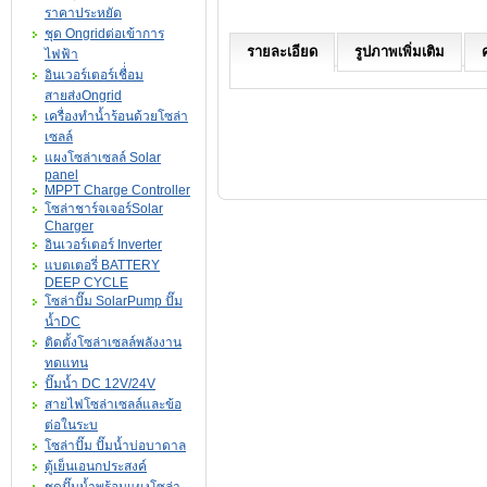
ราคาประหยัด
ชุด Ongridต่อเข้าการ
รายละเอียด
รูปภาพเพิ่มเติม
ไฟฟ้า
อินเวอร์เตอร์เชื่่อม
สายส่งOngrid
เครื่องทำน้ำร้อนด้วยโซล่า
เซลล์
แผงโซล่าเซลล์ Solar
panel
MPPT Charge Controller
โซล่าชาร์จเจอร์Solar
Charger
อินเวอร์เตอร์ Inverter
แบตเตอรี่ BATTERY
DEEP CYCLE
โซล่าปั๊ม SolarPump ปั๊ม
น้ำDC
ติดตั้งโซล่าเซลล์พลังงาน
ทดแทน
ปั๊มน้ำ DC 12V/24V
สายไฟโซล่าเซลล์และข้อ
ต่อในระบ
โซล่าปั๊ม ปั๊มน้ำบ่อบาดาล
ตู้เย็นเอนกประสงค์