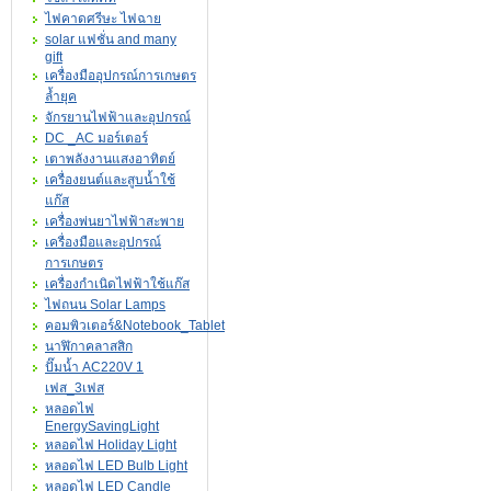
ไฟคาดศรีษะ ไฟฉาย
solar แฟชั่น and many
gift
เครื่องมืออุปกรณ์การเกษตร
ล้ำยุค
จักรยานไฟฟ้าและอุปกรณ์
DC _AC มอร์เตอร์
เตาพลังงานแสงอาทิตย์
เครื่องยนต์และสูบน้ำใช้
แก๊ส
เครื่องพ่นยาไฟฟ้าสะพาย
เครื่องมือและอุปกรณ์
การเกษตร
เครื่องกำเนิดไฟฟ้าใช้แก๊ส
ไฟถนน Solar Lamps
คอมพิวเตอร์&Notebook_Tablet
นาฬิกาคลาสสิก
ปั๊มน้ำ AC220V 1
เฟส_3เฟส
หลอดไฟ
EnergySavingLight
หลอดไฟ Holiday Light
หลอดไฟ LED Bulb Light
หลอดไฟ LED Candle