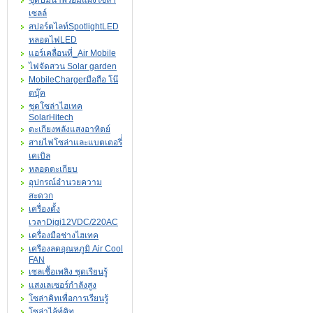
ชุดปั๊มน้ำพร้อมแผงโซล่า
เซลล์
สปอร์ตไลท์SpotlightLED
หลอดไฟLED
แอร์เคลื่อนที่_Air Mobile
ไฟจัดสวน Solar garden
MobileChargerมือถือ โน๊
ตบุ๊ค
ชุดโซล่าไฮเทค
SolarHitech
ตะเกียงพลังแสงอาทิตย์
สายไฟโซล่าและแบตเตอรี่่
เคเบิล
หลอดตะเกียบ
อุปกรณ์อำนวยความ
สะดวก
เครื่องตั้ง
เวลาDigi12VDC/220AC
เครื่องมือช่างไฮเทค
เครืองลดอุณหภูมิ Air Cool
FAN
เซลเชื้อเพลิง ชุดเรียนรู้
แสงเลเซอร์กำลังสูง
โซล่าคิทเพื่อการเรียนรู้
โซล่าไล้ท์คิท